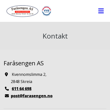
Kontakt
Faråsengen AS
Kvennomslimma 2,

2848 Skreia
611 64 698

post@farasengen.no
