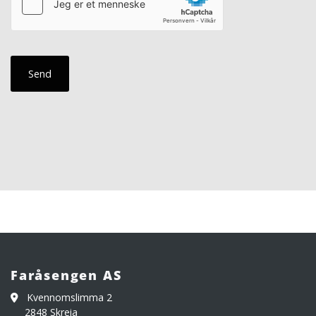
Faråsengen AS
Kvennomslimma 2

2848 Skreia