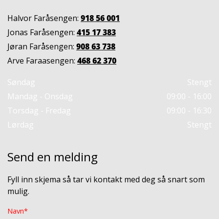
Halvor Faråsengen:
918 56 001
Jonas Faråsengen:
415 17 383
Jøran Faråsengen:
908 63 738
Arve Faraasengen:
468 62 370
Søndag
Stengt
Mandag - Onsdag
09:00 - 16:00
Torsdag - Fredag
09:00 - 16:30
Lørdag
Stengt
Send en melding
Fyll inn skjema så tar vi kontakt med deg så snart som
mulig.
Navn*