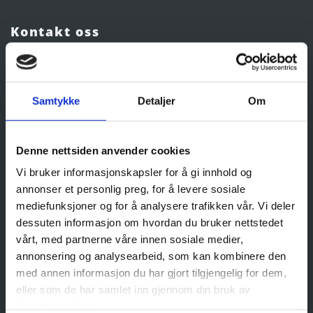
Kontakt oss
611 64 698

post@farasengen.no

Samtykke
Detaljer
Om
Åpningstider
Søndag
Stengt
Mandag - Onsdag
09:00 - 16:00
Denne nettsiden anvender cookies
Torsdag - Fredag
09:00 - 16:30
Vi bruker informasjonskapsler for å gi innhold og
Lørdag
Stengt
annonser et personlig preg, for å levere sosiale
mediefunksjoner og for å analysere trafikken vår. Vi deler
dessuten informasjon om hvordan du bruker nettstedet
Sosiale medier
vårt, med partnerne våre innen sosiale medier,
annonsering og analysearbeid, som kan kombinere den
med annen informasjon du har gjort tilgjengelig for dem,
eller som de har samlet inn gjennom din bruk av
tjenestene deres.